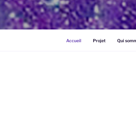
Accueil
Projet
Qui somm
LIEU DE VIE ET
D’EXPÉRIMENTATION DU
ACTIF DE L’ÊTRE HUMAIN
DIVIN INCARNÉ SUR TERR