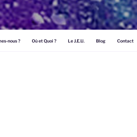
es-nous ?
Où et Quoi ?
Le J.E.U.
Blog
Contact
Le monde « d’après », c’est l
 PASSAGE
 À L’ÊTRE
E.