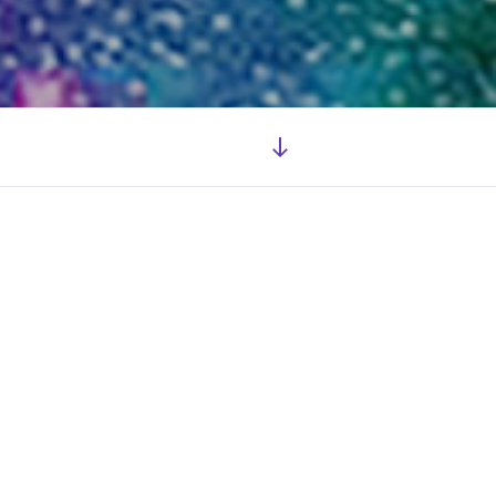
Descendre
au
contenu
’Être
avant l’avoir !